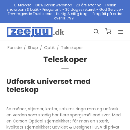
E-Mærket - 100% Dansk webshop - 20 års erfaring - Fysisk
showroom & butik - Prisgaranti - 30 dages returret - God Service -
Fremragende Trust score - Hurtig & billig fragt - Fragtfrit på ordre
over kr. 799,-
Forside
/
Shop
/
Optik
/
Teleskoper
Teleskoper
Udforsk universet med
teleskop
Se måner, stjerner, krater, saturns ringe mm og udforsk
en verden som stadig har flere spørgsmål end svar. Med
en Carson Optical stjernekikkert får man en stærk,
kvalitets stjernekikkert udviklet & Designet i USA til privat