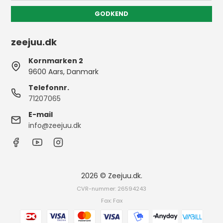
GODKEND
zeejuu.dk
Kornmarken 2
9600 Aars, Danmark
Telefonnr.
71207065
E-mail
info@zeejuu.dk
2026 © Zeejuu.dk.
CVR-nummer: 26594243
Fax: Fax