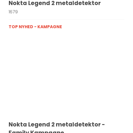
Nokta Legend 2 metaldetektor
atkikkert
g &
ring
1679
tkikkerter
r & bøger
TOP NYHED - KAMPAGNE
ilbehør
på gulvstativ
Bord & Flexstativ
per
Monopod stativ
Tripod gulvstativ
Rengøring til optik
Nokta Legend 2 metaldetektor -
Family Kampagne