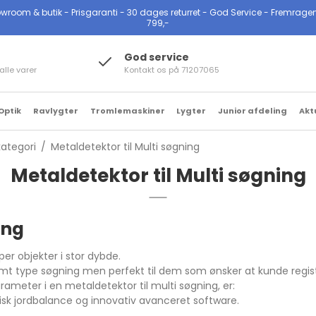
oom & butik - Prisgaranti - 30 dages returret - God Service - Fremragende Tr
799,-
God service
alle varer
Kontakt os på 71207065
Optik
Ravlygter
Tromlemaskiner
Lygter
Junior afdeling
Akt
ategori
/
Metaldetektor til Multi søgning
Metaldetektor til Multi søgning
r
Tac Lygter
klædning & Tasker
Serie
Metaldetektor til
Hagl magnet
Tilbehør til Legend 2
Engangs Batterier
skaber
ytek lygter
rstørrelsesglas &
erhverv
Digiscope Mobiltelefon
Serie
pper
Magnetiske Knivholdere
Genopladelige batterier
æreseler,
re lygter & LED lys
Jordradarer/3D
Digiscope Mikroskop
ing
ter
ter &
ommevægte
Scannere
Diverse magneter
Batteriopladere
ing
Digiscope Kikkert,
er objekter i stor dybde.
se
ikkerter
 beskyttelses &
Security Metaldetektor
Magnetkoste
Teleskop & Mikroskop
efoner
timerings briller
stemt type søgning men perfekt til dem som ønsker at kunde regis
ikkerter
Special optik og andre
arameter i en metaldetektor til multi søgning, er:
e, beskyttelses
Carson produkter
tisk jordbalance og innovativ avanceret software.
rt
& stænger