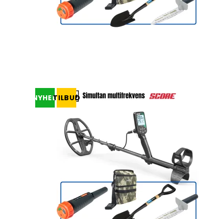
NYHED
TILBUD