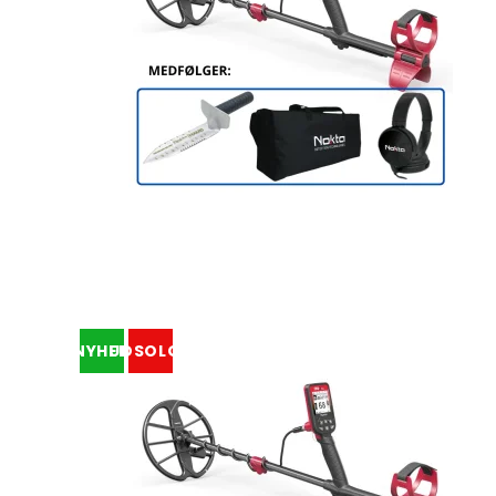
NYHED
UDSOLGT