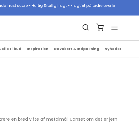
ust score - Hurtig & billig fragt - Fragtfrit på ordre over kr.
Billig & hurtig fragt
1-2 hverdage med GLS & PostNord
uelle tilbud
Inspiration
Gavekort & Indpakning
Nyheder
trere en bred vifte af metalmål, uanset om det er jern