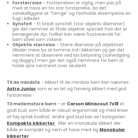
Forstørrelse
- Forstørrelsen er vigtig, men pas på
med at have en for stor forstørrelse, da det
vanskelliggøre at “famge” og fastholde eksempelvis en
fugl i billedet
Synsfelt
- Et bredt synsfelt (stor objektiv diameter)
gør det nemmer at finde objekter specielt hvis det er
bevægende dyr, hvilket kan være frustrerende for
børn såvel som voksne.
Objektiv størrelse
- Større diameter på objektivet
tillader mere lys at komme ind i kikkerten og gør det
nemmere at observere ved lav belysning (solnedgang
og daggry) men gør det også nemmere for børn at
holde øjne centreret over okularet.
Til de mindste
- kikkert til de mindste børn kan nævnes:
Astro Junior
som er en let og farverig kikkert med god
forstørrelse
Til mellemstore børn
- er
Carson Miniscout 7x18
et
godt bud, som både er robust ergonomisk og med linser
af høj optisk kvalitet. Andre god bud kan se i kategorien
Kompakte kikkerter
Eller en monokular kikkert der
både er kompakt og nem at have med sig
Monokular
kikkerter