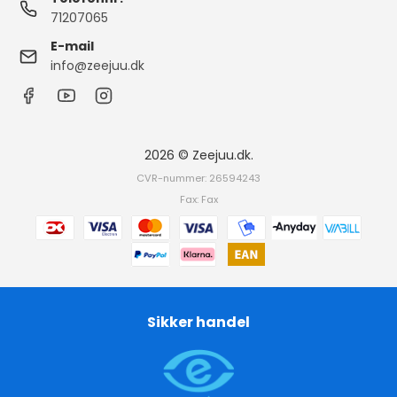
71207065
E-mail
info@zeejuu.dk
2026 © Zeejuu.dk.
CVR-nummer: 26594243
Fax: Fax
Sikker handel