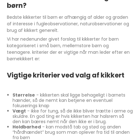
børn?
Bedste kikkerter til børn er afhængig af alder og graden
af interesse i fugleobservationer, naturobservationer og
brug af kikkert generelt.
Vi har nedenunder givet forslag til kikkerter for børn
kategoriseret i små børn, mellemstore børn og
teenagere. kriterier der er vigtige når man leder efter en
børnekikkert er:
Vigtige kriterier ved valg af kikkert
Størrelse
- kikkerten skal ligge behageligt i barnets
hænder, så de nemt kan betjene en eventuel
fokuserings knap
Vægt
- ikke for tung, så de ikke bliver trætte i arme og
skuldre. En god ting er hvis kikkerten har halsrem så
den kan bæres nemt når den ikke er i brug.
Holdbarhed
- kan modstå tab og stød og anden
“hårdhændet” brug som man oplever fra tid til anden
fra børn