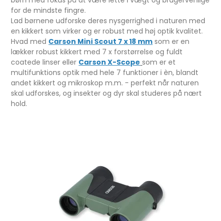
børn med fokus på at være lette i vægt og brugervenlige
for de mindste fingre.
Lad børnene udforske deres nysgerrighed i naturen med
en kikkert som virker og er robust med høj optik kvalitet.
Hvad med
Carson Mini Scout 7 x 18 mm
som er en
lækker robust kikkert med 7 x forstørrelse og fuldt
coatede linser eller
Carson X-Scope
som er et
multifunktions optik med hele 7 funktioner i èn, blandt
andet kikkert og mikroskop m.m. - perfekt når naturen
skal udforskes, og insekter og dyr skal studeres på nært
hold.