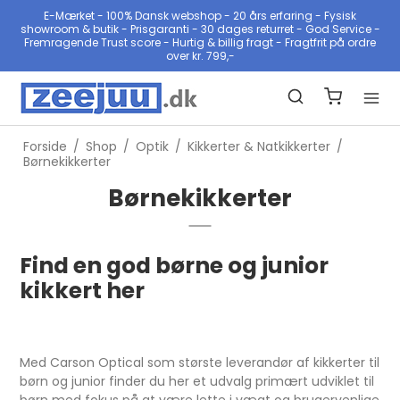
E-Mærket - 100% Dansk webshop - 20 års erfaring - Fysisk
showroom & butik - Prisgaranti - 30 dages returret - God Service -
Fremragende Trust score - Hurtig & billig fragt - Fragtfrit på ordre
over kr. 799,-
Forside
/
Shop
/
Optik
/
Kikkerter & Natkikkerter
/
Børnekikkerter
Børnekikkerter
Find en god børne og junior
kikkert her
Med Carson Optical som største leverandør af kikkerter til
børn og junior finder du her et udvalg primært udviklet til