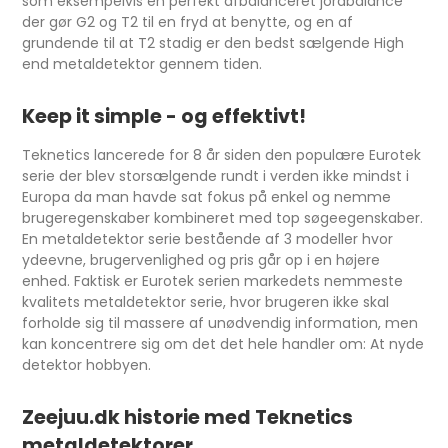
som eksempelvis en perfekt afbalanceret jordbalance
der gør G2 og T2 til en fryd at benytte, og en af
grundende til at T2 stadig er den bedst sælgende High
end metaldetektor gennem tiden.
Keep it simple - og effektivt!
Teknetics lancerede for 8 år siden den populære Eurotek
serie der blev storsælgende rundt i verden ikke mindst i
Europa da man havde sat fokus på enkel og nemme
brugeregenskaber kombineret med top søgeegenskaber.
En metaldetektor serie bestående af 3 modeller hvor
ydeevne, brugervenlighed og pris går op i en højere
enhed. Faktisk er Eurotek serien markedets nemmeste
kvalitets metaldetektor serie, hvor brugeren ikke skal
forholde sig til massere af unødvendig information, men
kan koncentrere sig om det det hele handler om: At nyde
detektor hobbyen.
Zeejuu.dk historie med Teknetics
metaldetektorer