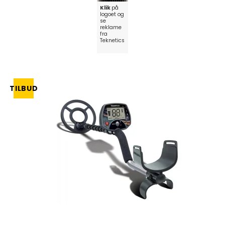
Klik
på
logoet og
se
reklame
fra
Teknetics
TILBUD