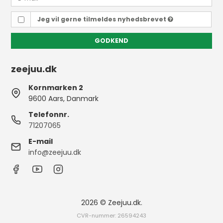
Jeg vil gerne tilmeldes nyhedsbrevet
GODKEND
zeejuu.dk
Kornmarken 2
9600 Aars, Danmark
Telefonnr.
71207065
E-mail
info@zeejuu.dk
2026 © Zeejuu.dk.
CVR-nummer: 26594243