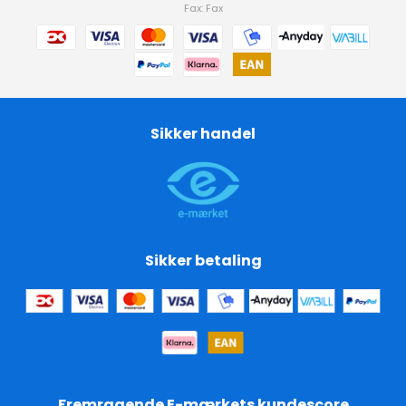
Fax: Fax
Sikker handel
Sikker betaling
Fremragende E-mærkets kundescore