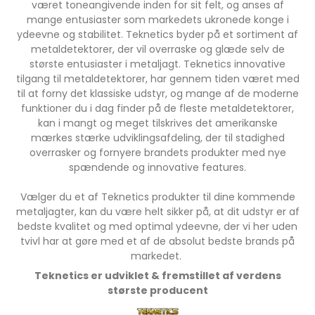
været toneangivende inden for sit felt, og anses af
mange entusiaster som markedets ukronede konge i
ydeevne og stabilitet. Teknetics byder på et sortiment af
metaldetektorer, der vil overraske og glæde selv de
største entusiaster i metaljagt. Teknetics innovative
tilgang til metaldetektorer, har gennem tiden været med
til at forny det klassiske udstyr, og mange af de moderne
funktioner du i dag finder på de fleste metaldetektorer,
kan i mangt og meget tilskrives det amerikanske
mærkes stærke udviklingsafdeling, der til stadighed
overrasker og fornyere brandets produkter med nye
spændende og innovative features.
Vælger du et af Teknetics produkter til dine kommende
metaljagter, kan du være helt sikker på, at dit udstyr er af
bedste kvalitet og med optimal ydeevne, der vi her uden
tvivl har at gøre med et af de absolut bedste brands på
markedet.
Teknetics er udviklet & fremstillet af verdens
største producent