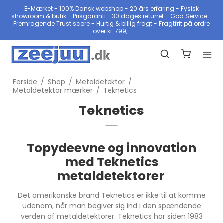
E-Mærket - 100% Dansk webshop - 20 års erfaring - Fysisk
showroom & butik - Prisgaranti - 30 dages returret - God Service -
Fremragende Trust score - Hurtig & billig fragt - Fragtfrit på ordre
over kr. 799,-
Forside
/
Shop
/
Metaldetektor
/
Metaldetektor mærker
/
Teknetics
Teknetics
Topydeevne og innovation
med Teknetics
metaldetektorer
Det amerikanske brand Teknetics er ikke til at komme
udenom, når man begiver sig ind i den spændende
verden af metaldetektorer. Teknetics har siden 1983