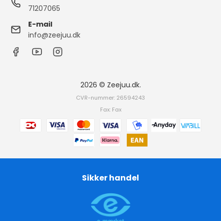
71207065
E-mail
info@zeejuu.dk
2026 © Zeejuu.dk.
CVR-nummer: 26594243
Fax: Fax
Sikker handel