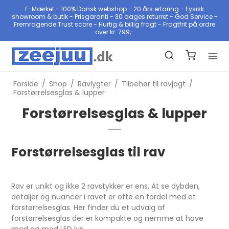
E-Mærket - 100% Dansk webshop - 20 års erfaring - Fysisk
showroom & butik - Prisgaranti - 30 dages returret - God Service -
Fremragende Trust score - Hurtig & billig fragt - Fragtfrit på ordre
over kr. 799,-
Forside
/
Shop
/
Ravlygter
/
Tilbehør til ravjagt
/
Forstørrelsesglas & lupper
Forstørrelsesglas & lupper
Forstørrelsesglas til rav
Rav er unikt og ikke 2 ravstykker er ens. At se dybden,
detaljer og nuancer i ravet er ofte en fordel med et
forstørrelsesglas. Her finder du et udvalg af
forstørrelsesglas der er kompakte og nemme at have