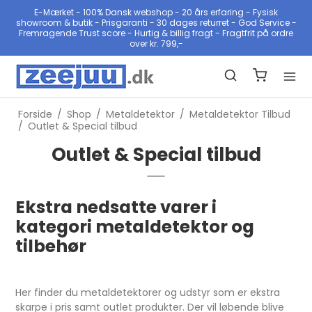
E-Mærket - 100% Dansk webshop - 20 års erfaring - Fysisk
showroom & butik - Prisgaranti - 30 dages returret - God Service -
Fremragende Trust score - Hurtig & billig fragt - Fragtfrit på ordre
over kr. 799,-
Forside
/
Shop
/
Metaldetektor
/
Metaldetektor Tilbud
/
Outlet & Special tilbud
Outlet & Special tilbud
Ekstra nedsatte varer i
kategori metaldetektor og
tilbehør
Her finder du metaldetektorer og udstyr som er ekstra
skarpe i pris samt outlet produkter. Der vil løbende blive