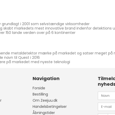
ev grundlagt i 2001 som selvstændige virksomheder
dag skabt markedets mest innovative brand indenfor detektions u
ver 150 lande verden over på 6 kontinenter
rmende metaldetektor mærke på markedet og satser meget på
e navn til Quest i 2016
ntere på markedet med nyeste teknologi
Navigation
Tilmel
nyhed
Forside
Bestilling
r
Om Zeejuu.dk
Handelsbetingelser
Åbningstider