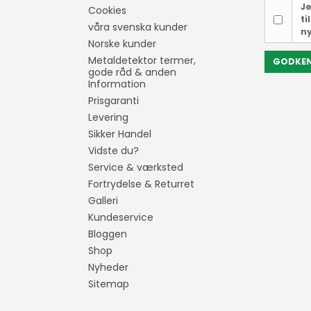
Je
Cookies
ti
våra svenska kunder
n
Norske kunder
Metaldetektor termer,
GODKE
gode råd & anden
Information
Prisgaranti
Levering
Sikker Handel
Vidste du?
Service & værksted
Fortrydelse & Returret
Galleri
Kundeservice
Bloggen
Shop
Nyheder
Sitemap