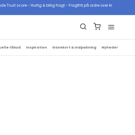
ust score - Hurtig & billig fragt - Fragtfrit på ordre over kr.
Billig & hurtig fragt
1-2 hverdage med GLS & PostNord
uelle tilbud
Inspiration
Gavekort & Indpakning
Nyheder