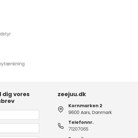
dstyr
 nytænkning
d dig vores
zeejuu.dk
sbrev
Kornmarken 2
9600 Aars, Danmark
Telefonnr.
71207065