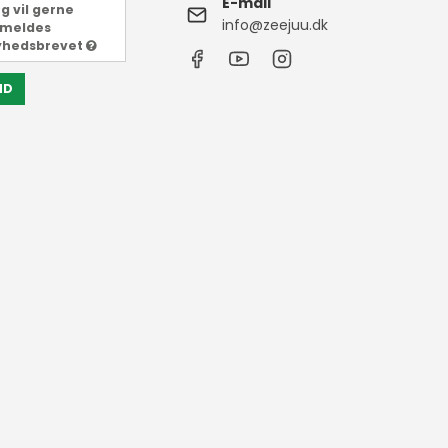
E-mail
g vil gerne
info@zeejuu.dk
lmeldes
yhedsbrevet
ND