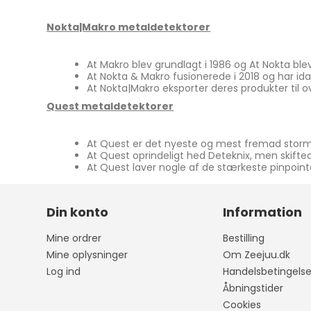
Nokta|Makro metaldetektorer
At Makro blev grundlagt i 1986 og At Nokta bl
At Nokta & Makro fusionerede i 2018 og har i
At Nokta|Makro eksporter deres produkter til o
Quest metaldetektorer
At Quest er det nyeste og mest fremad sto
At Quest oprindeligt hed Deteknix, men skifted
At Quest laver nogle af de stærkeste pinpoi
Din konto
Information
Mine ordrer
Bestilling
Mine oplysninger
Om Zeejuu.dk
Log ind
Handelsbetingelse
Åbningstider
Cookies