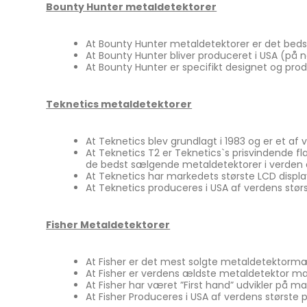
Rutus
Lomme &
strand- og
Bounty Hunter metaldetektorer
Cube 360 graders
Indslagslupper
Kapaan Detektor udstyr
undervandssøgning
Monokular n
Rengørin
fiskemagneter
Restaure
Blok & Standlupper
Mars
Metaldetektor til Multi
Binokular na
At Bounty Hunter metaldetektorer er det bed
Magnetfiskeri Pakkesæt
søgning
Litteratu
At Bounty Hunter bliver produceret i USA (på 
Funktionslupper
Swagier
At Bounty Hunter er specifikt designet og pr
NYHED - Magnetar X-
Metaldetektor til Mønt &
Diverse t
Line fiskemagneter
Blackdog
Smykke søgning
Teknetics metaldetektorer
Metaldetektor til Levn &
Oldtidsfund
Bordmikroskoper
Teleskoper 
Metaldetektor til Guld
At Teknetics blev grundlagt i 1983 og er et af
Digital mikroskoper
Bordtelesko
Søgning
At Teknetics T2 er Teknetics`s prisvindende 
de bedst sælgende metaldetektorer i verden d
Lommemikroskoper
At Teknetics har markedets største LCD displa
At Teknetics produceres i USA af verdens stør
Familie pakker
Fisher Metaldetektorer
Pakke tilbud
Brugt & demo
At Fisher er det mest solgte metaldetektor
metaldetektor
At Fisher er verdens ældste metaldetektor mær
At Fisher har været ”First hand” udvikler på 
Outlet & Special tilbud
At Fisher Produceres i USA af verdens største 