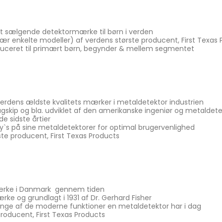
atkikkert
g &
ring
tkikkerter
st sælgende detektormærke til børn i verden
r & bøger
nær enkelte modeller) af verdens største producent, First Texas
oduceret til primært børn, begynder & mellem segmentet
ilbehør
på gulvstativ
Bord & Flexstativ
 verdens ældste kvalitets mærker i metaldetektor industrien
per
flagskip og bla. udviklet af den amerikanske ingeniør og metald
Monopod stativ
e sidste årtier
y`s på sine metaldetektorer for optimal brugervenlighed
Tripod gulvstativ
ste producent, First Texas Products
Rengøring til optik
mærke i Danmark gennem tiden
ke og grundlagt i 1931 af Dr. Gerhard Fisher
mange af de moderne funktioner en metaldetektor har i dag
producent, First Texas Products