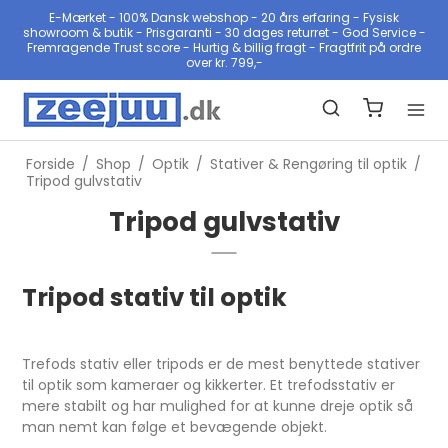
E-Mærket - 100% Dansk webshop - 20 års erfaring - Fysisk
showroom & butik - Prisgaranti - 30 dages returret - God Service -
Fremragende Trust score - Hurtig & billig fragt - Fragtfrit på ordre
over kr. 799,-
Forside
/
Shop
/
Optik
/
Stativer & Rengøring til optik
/
Tripod gulvstativ
Tripod gulvstativ
Tripod stativ til optik
Trefods stativ eller tripods er de mest benyttede stativer
til optik som kameraer og kikkerter. Et trefodsstativ er
mere stabilt og har mulighed for at kunne dreje optik så
man nemt kan følge et bevægende objekt.