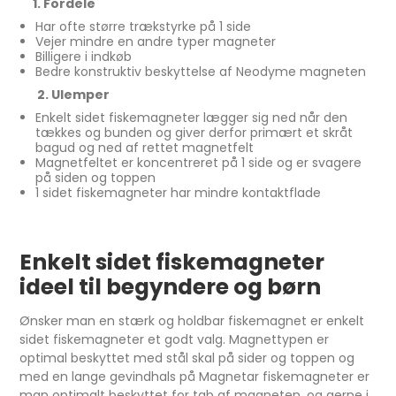
1. Fordele
Har ofte større trækstyrke på 1 side
Vejer mindre en andre typer magneter
Billigere i indkøb
Bedre konstruktiv beskyttelse af Neodyme magneten
2. Ulemper
Enkelt sidet fiskemagneter lægger sig ned når den
tækkes og bunden og giver derfor primært et skråt
bagud og ned af rettet magnetfelt
Magnetfeltet er koncentreret på 1 side og er svagere
på siden og toppen
1 sidet fiskemagneter har mindre kontaktflade
Enkelt sidet fiskemagneter
ideel til begyndere og børn
Ønsker man en stærk og holdbar fiskemagnet er enkelt
sidet fiskemagneter et godt valg. Magnettypen er
optimal beskyttet med stål skal på sider og toppen og
med en lange gevindhals på Magnetar fiskemagneter er
man optimalt beskyttet for tab af magneten, og gerne i