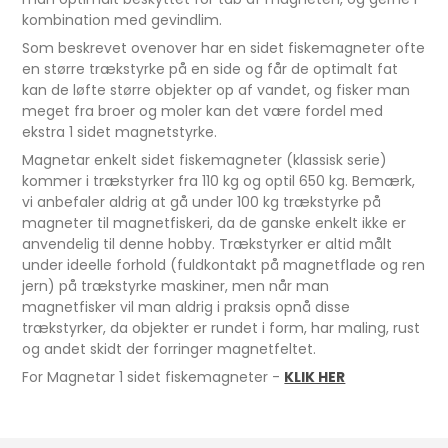
kombination med gevindlim.
Som beskrevet ovenover har en sidet fiskemagneter ofte
en større trækstyrke på en side og får de optimalt fat
kan de løfte større objekter op af vandet, og fisker man
meget fra broer og moler kan det være fordel med
ekstra 1 sidet magnetstyrke.
Magnetar enkelt sidet fiskemagneter (klassisk serie)
kommer i trækstyrker fra 110 kg og optil 650 kg. Bemærk,
vi anbefaler aldrig at gå under 100 kg trækstyrke på
magneter til magnetfiskeri, da de ganske enkelt ikke er
anvendelig til denne hobby. Trækstyrker er altid målt
under ideelle forhold (fuldkontakt på magnetflade og ren
jern) på trækstyrke maskiner, men når man
magnetfisker vil man aldrig i praksis opnå disse
trækstyrker, da objekter er rundet i form, har maling, rust
og andet skidt der forringer magnetfeltet.
For Magnetar 1 sidet fiskemagneter -
KLIK HER