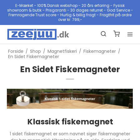
E-Mærket - 100% Dansk webshop - 20 års erfaring - Fysisk
showroom & butik - Prisgaranti - 30 dages returret - God Service -
Fremragende Trust score - Hurtig & billig fragt - Fragtfrit på ordre
over kr. 799,-
Forside
/
Shop
/
Magnetfiskeri
/
Fiskemagneter
/
En Sidet Fiskemagneter
En Sidet Fiskemagneter
Klassisk fiskemagnet
1 sidet fiskemagnet er som navnet siger fiskemagneter