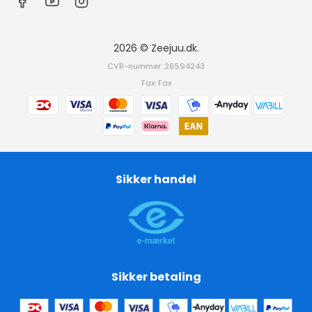
2026 © Zeejuu.dk.
CVR-nummer: 26594243
Fax: Fax
Sikker handel
Sikker betaling