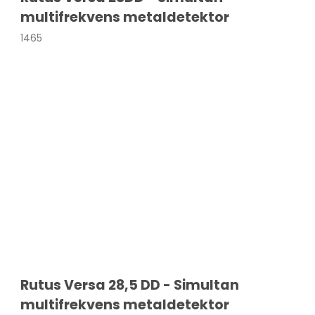
atkikkert
g &
multifrekvens metaldetektor
ring
tkikkerter
1465
r & bøger
ilbehør
på gulvstativ
Bord & Flexstativ
per
Monopod stativ
Tripod gulvstativ
Rengøring til optik
Rutus Versa 28,5 DD - Simultan
multifrekvens metaldetektor