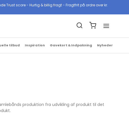
ust score - Hurtig & billig fragt - Fragtfrit på ordre over kr.
Billig & hurtig fragt
1-2 hverdage med GLS & PostNord
uelle tilbud
Inspiration
Gavekort & Indpakning
Nyheder
mlebånds produktion fra udvikling af produkt til det
odukt.
r