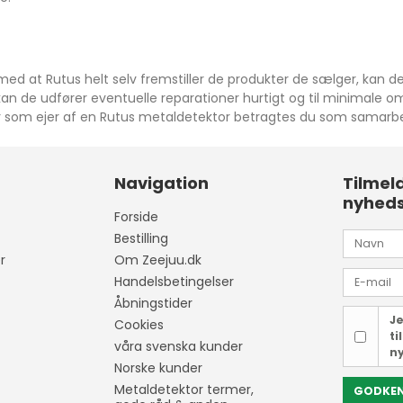
ed at Rutus helt selv fremstiller de produkter de sælger, kan d
r kan de udfører eventuelle reparationer hurtigt og til minimale
 for som ejer af en Rutus metaldetektor betragtes du som samarb
Navigation
Tilmel
nyhed
Forside
Bestilling
r
Om Zeejuu.dk
Handelsbetingelser
Åbningstider
Je
Cookies
ti
våra svenska kunder
n
Norske kunder
Metaldetektor termer,
GODKE