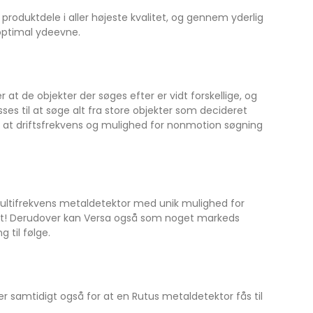
duktdele i aller højeste kvalitet, og gennem yderlig
 optimal ydeevne.
 at de objekter der søges efter er vidt forskellige, og
sses til at søge alt fra store objekter som decideret
il at driftsfrekvens og mulighed for nonmotion søgning
ltifrekvens metaldetektor med unik mulighed for
kedet! Derudover kan Versa også som noget markeds
 til følge.
 samtidigt også for at en Rutus metaldetektor fås til