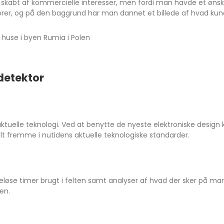
e skabt af kommercielle interesser, men fordi man havde et øns
orer, og på den baggrund har man dannet et billede af hvad ku
l huse i byen Rumia i Polen
ldetektor
ktuelle teknologi. Ved at benytte de nyeste elektroniske design
 fremme i nutidens aktuelle teknologiske standarder.
løse timer brugt i felten samt analyser af hvad der sker på mar
en.