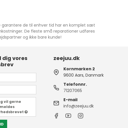
e garantere de til enhver tid har en komplet sæt
 omkostninger. De fleste små reparationer udføres
ejdspartner og ikke bare kunde!
d dig vores
zeejuu.dk
sbrev
Kornmarken 2
9600 Aars, Danmark
Telefonnr.
71207065
E-mail
g vil gerne
info@zeejuu.dk
lmeldes
yhedsbrevet
ND