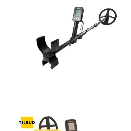
Rutus
Lomme &
strand- og
Cube 360 graders
Indslagslupper
Kapaan Detektor udstyr
undervandssøgning
Monokular n
Rengørin
fiskemagneter
Restaure
Blok & Standlupper
Mars
Metaldetektor til Multi
Binokular na
Magnetfiskeri Pakkesæt
søgning
Litteratu
Funktionslupper
Swagier
NYHED - Magnetar X-
Metaldetektor til Mønt &
Diverse t
Line fiskemagneter
Blackdog
Smykke søgning
Metaldetektor til Levn &
Oldtidsfund
Bordmikroskoper
Teleskoper 
Metaldetektor til Guld
Digital mikroskoper
Bordtelesko
Søgning
Lommemikroskoper
Familie pakker
Pakke tilbud
Brugt & demo
metaldetektor
TILBUD
Outlet & Special tilbud