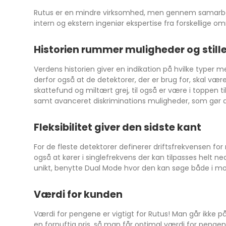
Rutus er en mindre virksomhed, men gennem samarbejd
intern og ekstern ingeniør ekspertise fra forskellige om
Historien rummer muligheder og stille
Verdens historien giver en indikation på hvilke typer m
derfor også at de detektorer, der er brug for, skal være
skattefund og miltært grej, til også er være i toppen 
samt avanceret diskriminations muligheder, som gør de
Fleksibilitet giver den sidste kant
For de fleste detektorer definerer driftsfrekvensen fo
også at kører i singlefrekvens der kan tilpasses helt
unikt, benytte Dual Mode hvor den kan søge både i moti
Værdi for kunden
Værdi for pengene er vigtigt for Rutus! Man går ikke
en fornuftig pris, så man får optimal værdi for pengen