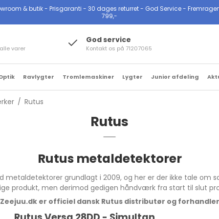
oom & butik - Prisgaranti - 30 dages returret - God Service - Fremragende Tr
799,-
God service
alle varer
Kontakt os på 71207065
Optik
Ravlygter
Tromlemaskiner
Lygter
Junior afdeling
Akt
rker
/
Rutus
Rutus
r
Tac Lygter
klædning & Tasker
Serie
Metaldetektor til
Hagl magnet
Tilbehør til Legend 2
Engangs Batterier
skaber
ytek lygter
rstørrelsesglas &
erhverv
Digiscope Mobiltelefon
Serie
pper
Magnetiske Knivholdere
Genopladelige batterier
æreseler,
re lygter & LED lys
Jordradarer/3D
Digiscope Mikroskop
Rutus metaldetektorer
ter
ter &
ommevægte
Scannere
Diverse magneter
Batteriopladere
ing
Digiscope Kikkert,
 metaldetektorer grundlagt i 2009, og her er der ikke tale om sa
se
ikkerter
 beskyttelses &
Security Metaldetektor
Magnetkoste
Teleskop & Mikroskop
efoner
timerings briller
ge produkt, men derimod gedigen håndværk fra start til slut pr
ikkerter
Special optik og andre
Zeejuu.dk er officiel dansk Rutus distributør og forhandle
e, beskyttelses
Carson produkter
rt
& stænger
Rutus Versa 28DD - Simultan