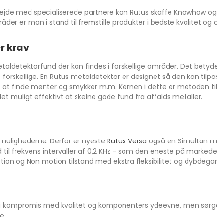
e med specialiserede partnere kan Rutus skaffe Knowhow og pro
råder er man i stand til fremstille produkter i bedste kvalitet og
r krav
etaldetektorfund der kan findes i forskellige områder. Det betyder
 forskellige. En Rutus metaldetektor er designet så den kan tilpa
til at finde mønter og smykker m.m. Kernen i dette er metoden t
t muligt effektivt at skelne gode fund fra affalds metaller.
r mulighederne. Derfor er nyeste
Rutus Versa
også en Simultan mu
 ned til frekvens intervaller af 0,2 KHz - som den eneste på mar
on og Non motion tilstand med ekstra fleksibilitet og dybdegang
 på kompromis med kvalitet og komponenters ydeevne, men sørger
e.