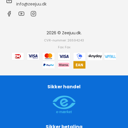
info@zeejuu.dk
2026 © Zeejuu.dk.
CVR-nummer: 26594243
Fax: Fax
Sikker handel
Sikker betaling