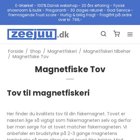
E-Mærket - 100% Dansk webshop - 20 års erfaring - Fysisk
showroom & butik - Prisgaranti - 30 dages returret - God Service -
Fremragende Trust score - Hurtig & billig fragt - Fragtfrit på ordre
over kr. 799,-
Forside
/
Shop
/
Magnetfiskeri
/
Magnetfiskeri tilbehør
/
Magnetfiske Tov
Magnetfiske Tov
Tov til magnetfiskeri
Her finder du kvalitets tov til din fiskemagnet. Tovet er
næsten lige så vigtigt som fiskemagneten selv og derfor
bør man sørge for at tovet matcher fiskemagneten. Vi
anbefaler en brudstyrke på 2-3 gange magnetens