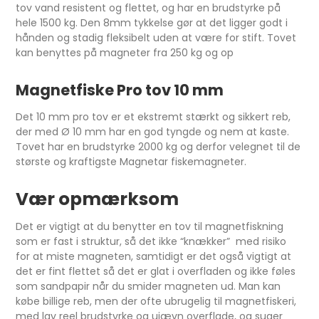
tov vand resistent og flettet, og har en brudstyrke på
hele 1500 kg. Den 8mm tykkelse gør at det ligger godt i
hånden og stadig fleksibelt uden at være for stift. Tovet
kan benyttes på magneter fra 250 kg og op
Magnetfiske Pro tov 10 mm
Det 10 mm pro tov er et ekstremt stærkt og sikkert reb,
der med Ø 10 mm har en god tyngde og nem at kaste.
Tovet har en brudstyrke 2000 kg og derfor velegnet til de
største og kraftigste Magnetar fiskemagneter.
Vær opmærksom
Det er vigtigt at du benytter en tov til magnetfiskning
som er fast i struktur, så det ikke “knækker” med risiko
for at miste magneten, samtidigt er det også vigtigt at
det er fint flettet så det er glat i overfladen og ikke føles
som sandpapir når du smider magneten ud. Man kan
købe billige reb, men der ofte ubrugelig til magnetfiskeri,
med lav reel brudstyrke og ujævn overflade, og suger