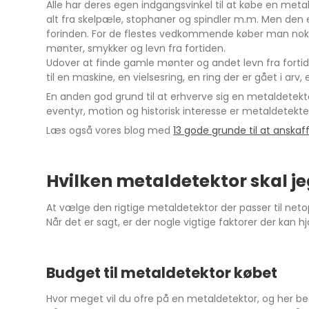
Alle har deres egen indgangsvinkel til at købe en meta
alt fra skelpæle, stophaner og spindler m.m. Men den er
forinden. For de flestes vedkommende køber man nok e
mønter, smykker og levn fra fortiden.
Udover at finde gamle mønter og andet levn fra fort
til en maskine, en vielsesring, en ring der er gået i arv
En anden god grund til at erhverve sig en metaldetekt
eventyr, motion og historisk interesse er metaldetekte
Læs også vores blog med
13 gode grunde til at anskaf
Hvilken metaldetektor skal j
At vælge den rigtige metaldetektor der passer til ne
Når det er sagt, er der nogle vigtige faktorer der kan 
Budget til metaldetektor købet
Hvor meget vil du ofre på en metaldetektor, og her be