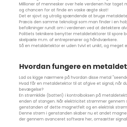
Millioner af mennesker over hele verdenen har taget met
og chancen for at finde en vaske ægte skat!
Det er sjovt og utrolig spændende at bruge metaldetek
Præcis den samme teknologi som man finder i en hobby d
befolkninger rundt om i verdenen ved at detektere a
Politiets teknikere benytter metaldetektorer til spore b
skelpæle m.m. af entreprenører og håndværkere.
Så en metaldetektor er uden tvivl et unikt, og mege
Hvordan fungere en metaldet
Lad os kigge nærmere på hvordan disse metal "seen
Hvad får en metaldetektor til at afgive et signal, når 
bevægelse?
En strømkilde (batteri) i kontrolboksen på metaldetekt
enden af stangen. Når elektricitet strømmer gennem 
genstanden af dette magnetfelt og en elektrisk st
Denne strøm i genstanden skaber nu et andet magnetf
der gennem avanceret software her, omsætter signalet