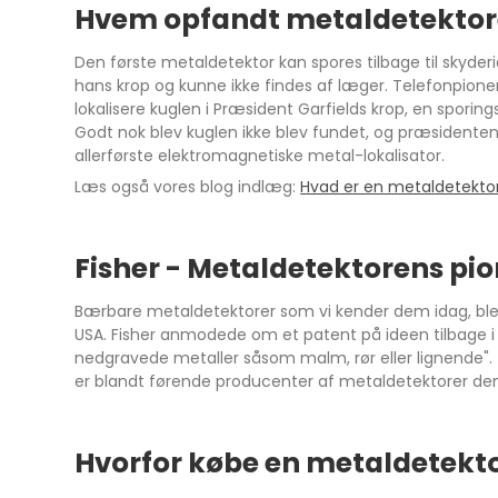
Hvem opfandt metaldetekto
Den første metaldetektor kan spores tilbage til skyder
hans krop og kunne ikke findes af læger. Telefonpio
lokalisere kuglen i Præsident Garfields krop, en spori
Godt nok blev kuglen ikke blev fundet, og præsidente
allerførste elektromagnetiske metal-lokalisator.
Læs også vores blog indlæg:
Hvad er en metaldetekto
Fisher - Metaldetektorens pio
Bærbare metaldetektorer som vi kender dem idag, blev
USA. Fisher anmodede om et patent på ideen tilbage i 
nedgravede metaller såsom malm, rør eller lignende"
er blandt førende producenter af metaldetektorer den 
Hvorfor købe en metaldetekt