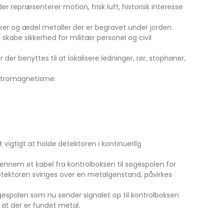
r repræsenterer motion, frisk luft, historisk interesse
ykker og ædel metaller der er begravet under jorden.
skabe sikkerhed for militær personel og civil
er benyttes til at lokalisere ledninger, rør, stophaner,
elektromagnetisme.
vigtigt at holde detektoren i kontinuerlig
gennem et kabel fra kontrolboksen til søgespolen for
etektoren svinges over en metalgenstand, påvirkes
spolen som nu sender signalet op til kontrolboksen
e at der er fundet metal.