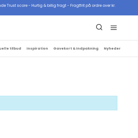
ust score - Hurtig & billig fragt - Fragtfrit på ordre over kr.
Billig & hurtig fragt
1-2 hverdage med GLS & PostNord
uelle tilbud
Inspiration
Gavekort & Indpakning
Nyheder