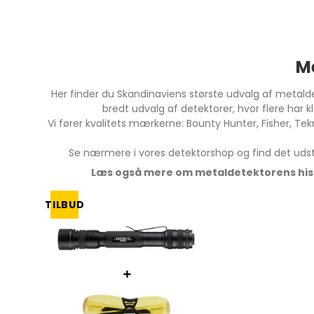
Rutus
Lomme &
strand- og
Cube 360 graders
Indslagslupper
Kapaan Detektor udstyr
undervandssøgning
Monokular n
Rengørin
fiskemagneter
Restaure
Blok & Standlupper
Mars
Metaldetektor til Multi
Binokular na
Magnetfiskeri Pakkesæt
søgning
Litteratu
Funktionslupper
Swagier
M
NYHED - Magnetar X-
Metaldetektor til Mønt &
Diverse t
Line fiskemagneter
Blackdog
Smykke søgning
Her finder du Skandinaviens største udvalg af metald
Metaldetektor til Levn &
bredt udvalg af detektorer, hvor flere har 
Oldtidsfund
Bordmikroskoper
Teleskoper 
Vi fører kvalitets mærkerne: Bounty Hunter, Fisher, T
Metaldetektor til Guld
Digital mikroskoper
Bordtelesko
Se nærmere i vores detektorshop og find det udstyr
Søgning
Lommemikroskoper
Læs også mere om metaldetektorens hist
TILBUD
Familie pakker
Pakke tilbud
Brugt & demo
metaldetektor
Outlet & Special tilbud