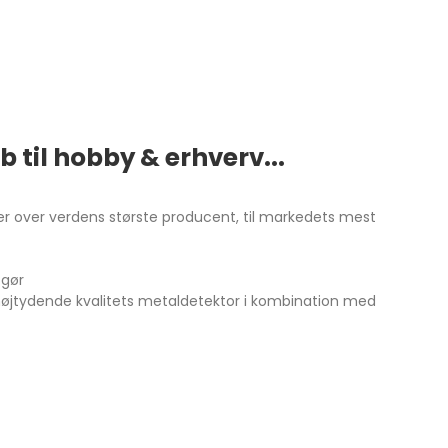
 til hobby & erhverv...
er over verdens største producent, til markedets mest
er gør
n højtydende kvalitets metaldetektor i kombination med
g?