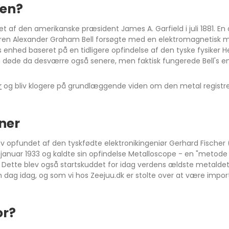
ren?
iet af den amerikanske præsident James A. Garfield i juli 1881. E
neren Alexander Graham Bell forsøgte med en elektromagnetisk
ngs enhed baseret på en tidligere opfindelse af den tyske fysike
n døde da desværre også senere, men faktisk fungerede Bell's e
r
og bliv klogere på grundlæggende viden om den metal regis
ner
 opfundet af den tyskfødte elektronikingeniør Gerhard Fischer
januar 1933 og kaldte sin opfindelse Metalloscope - en "metode o
. Dette blev også startskuddet for idag verdens ældste metald
dag idag, og som vi hos Zeejuu.dk er stolte over at være import
or?