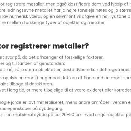
ot registrere metaller, men også klassificere dem ved hjælp af l
dre ledningsevne metallet har jo højre toneleje høres og jo st
lav numerisk værdi, og en sølvmønt vil afgive en høj, lys tone og
 mellem forskellige typer af objekter og metaller.
or registrerer metaller?
lart svar på, da det afhænger af forskellige faktorer.
ler og tilstanden af genstanden:
nd små, så jo større objektet er, desto dybere kan det registreres.
ksempelvis en mønt) er generelt lettere at finde end en mønt som
alet tilbage til detektoren.
t i lang tid, er mere tilbøjelige til at være oxideret eller korrod
nogle jorde er lavt mineraliseret, mens andre områder i verden
torens egenskaber på dybdegang.
ktor i en maksimal dybde på ca. 20–50 cm hvad angår objekter 