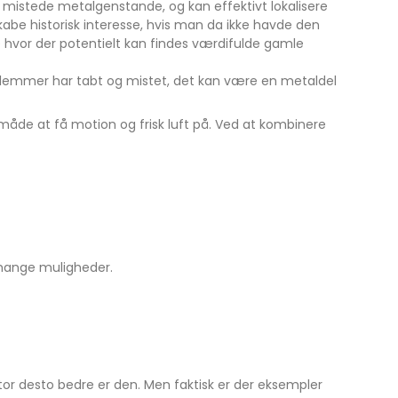
og mistede metalgenstande, og kan effektivt lokalisere
skabe historisk interesse, hvis man da ikke havde den
 hvor der potentielt kan findes værdifulde gamle
dlemmer har tabt og mistet, det kan være en metaldel
måde at få motion og frisk luft på. Ved at kombinere
ig mange muligheder.
tor desto bedre er den. Men faktisk er der eksempler