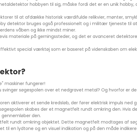
aldetektor hobbyen til sig, måske fordi det er en unik hobby, de
torer til at afdække historisk værdifulde relikvier, mønter, sm
etektor bruges også professionelt og i militær tjeneste til at 
lverdens våben og ikke mindst miner.
evis materiale på gerningssteder, og det er avanceret detektorer d
t effektivt special værktøj som er baseret på videnskaben om 
ektor?
de" maskiner fungerer!
du svinger søgespolen over et nedgravet metal? Og hvorfor er det 
oren aktiverer et sende kredsløb, der fører elektrisk impuls ned 
søgespolen skabes der et magnetfelt rundt omkring den. Hvis d
røm gennemløber den.
elt rundt omkring objektet. Dette magnetfelt modtages af søge
 til en lydtone og en visuel indikation og på den måde indiker