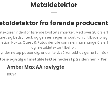
Metaldetektor
atkikkert
g &
ring
tkikkerter
r & bøger
etaldetektor fra førende producent
ilbehør
etektorer indenfor førende kvalitets mærker. Med over 20 års er
klaret sig bedst i test, og gennem egen import kan vi tilbyde pr
på gulvstativ
eknetics, Nokta, Quest & Rutus der alle sammen har mange års erf
Bord & Flexstativ
og metaldetektor tilbehør.
per
 der netop passer dig, er du i tvivl, så kontakt os gerne for råd
Monopod stativ
orie og valg af metaldetektor nederst på siden her - Fo
Tripod gulvstativ
Amber Max AA ravlygte
Rengøring til optik
10034