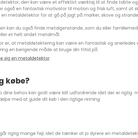
ldetektor, den kan være et effektivt værktøj til at finde tabte 
 også en fantastisk motivator til motion og frisk luft, samt at 
n metaldetektor for at gå på jagt på marker, skove og strande
iden kan du også finde metalgenstande, som du eller familieme
, eller et helt andet metalmål.
or er, at metaldetektering kan være en fantastisk og anerledes 
ring en berigende måde at bruge din fritid på.
fe sig en metaldetektor
eg købe?
top dine behov kan godt være lidt udfordrende idet der er rigt
hjælpe med at guide dit køb i den rigtige retning:
går rigtig mange fejl, idet de tænker at jo dyrere en metaldetek