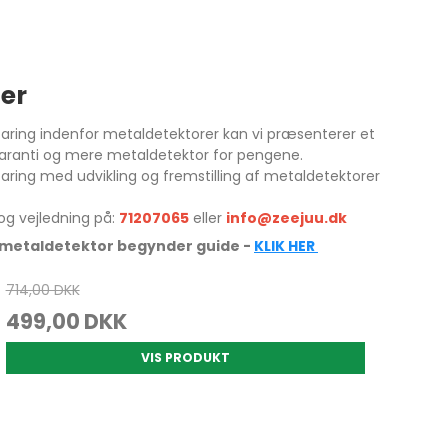
er
faring indenfor metaldetektorer kan vi præsenterer et
isgaranti og mere metaldetektor for pengene.
aring med udvikling og fremstilling af metaldetektorer
 og vejledning på:
71207065
eller
info@zeejuu.dk
r metaldetektor begynder guide -
KLIK HER
714,00 DKK
499,00 DKK
VIS PRODUKT