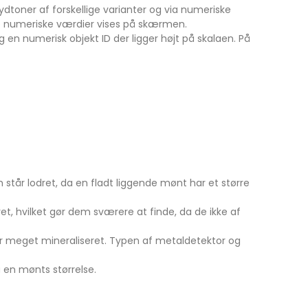
ydtoner af forskellige varianter og via numeriske
ørre numeriske værdier vises på skærmen.
 en numerisk objekt ID der ligger højt på skalaen. På
 står lodret, da en fladt liggende mønt har et større
eret, hvilket gør dem sværere at finde, da de ikke af
 er meget mineraliseret. Typen af metaldetektor og
på en mønts størrelse.