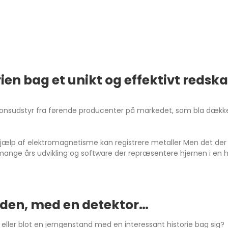
ien bag et unikt og effektivt redskab
ktionsudstyr fra førende producenter på markedet, som bla dækk
 hjælp af elektromagnetisme kan registrere metaller Men det d
er mange års udvikling og software der repræsentere hjernen i e
utiden, med en detektor…
ller blot en jerngenstand med en interessant historie bag si