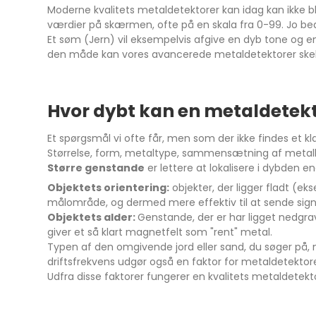
Moderne kvalitets metaldetektorer kan idag kan ikke bl
værdier på skærmen, ofte på en skala fra 0-99. Jo be
Et søm (Jern) vil eksempelvis afgive en dyb tone og en 
den måde kan vores avancerede metaldetektorer skelne
Hvor dybt kan en metaldetekt
Et spørgsmål vi ofte får, men som der ikke findes et k
Størrelse, form, metaltype, sammensætning af metal
Større genstande
er lettere at lokalisere i dybden e
Objektets orientering:
objekter, der ligger fladt (e
målområde, og dermed mere effektiv til at sende sign
Objektets alder:
Genstande, der er har ligget nedgrave
giver et så klart magnetfelt som "rent" metal.
Typen af den omgivende jord eller sand, du søger på, 
driftsfrekvens udgør også en faktor for metaldetek
Udfra disse faktorer fungerer en kvalitets metaldete