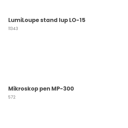
LumiLoupe stand lup LO-15
11343
Mikroskop pen MP-300
572