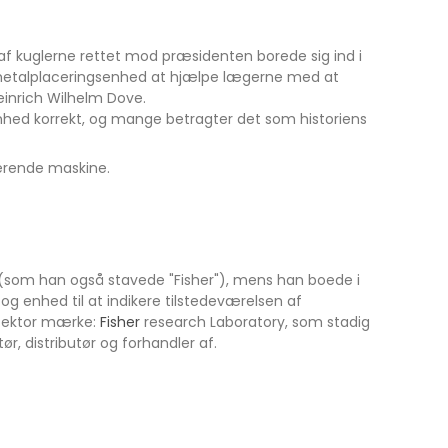
n af kuglerne rettet mod præsidenten borede sig ind i
 metalplaceringsenhed at hjælpe lægerne med at
r Heinrich Wilhelm Dove.
nhed korrekt, og mange betragter det som historiens
trerende maskine.
 (som han også stavede "Fisher"), mens han boede i
g enhed til at indikere tilstedeværelsen af
etektor mærke:
Fisher
research Laboratory, som stadig
ør, distributør og forhandler af.