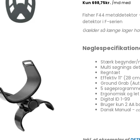
atkikkert
g &
ring
Fisher F44
metaldetektor 
tkikkerter
r & bøger
detektor i F-serien
Gælder så længe lager ha
ilbehør
Nøglespecifikation
på gulvstativ
Bord & Flexstativ
Stærk begynder/m
per
Multi søgnings de
Monopod stativ
Regntæt
Effektiv 11” (28 c
Tripod gulvstativ
Ground Grab (Auto
5 søgeprogramm
Rengøring til optik
Ergonomisk og le
Digital ID 1-99
Bruger kun 2 AA b
Dansk Manual -
co
Inkl. et eksemplar af
DET