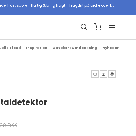
ust score - Hurtig & billig fragt - Fragtfrit på ordre over kr.
Billig & hurtig fragt
1-2 hverdage med GLS & PostNord
uelle tilbud
Inspiration
Gavekort & Indpakning
Nyheder
etaldetektor
,00 DKK