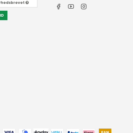
yhedsbrevet
ND