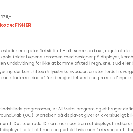
 179,-
tkode: FISHER
ationer og stor fleksibilitet - alt sammen i nyt, regntæt desi
spole falder i øjnene sammen med designet på displayet, kom
n undskyldning for ikke at komme afsted i regn, sne, slud eller 
ysning der kan skiftes i 5 lysstyrkeniveauer, en stor fordel i over
olumen. Indkredsning af fund er gjort let ved den præcise Pinpo
ndstillede programmer, et All Metal program og et bruger defin
roundGrab (GG). Størrelsen på displayet giver et overskueligt bil
emt. Det tocifrede ID nummer i centrum af displayet indikerer h
n af displayet er let at bruge og perfekt hvis man f.eks søger et