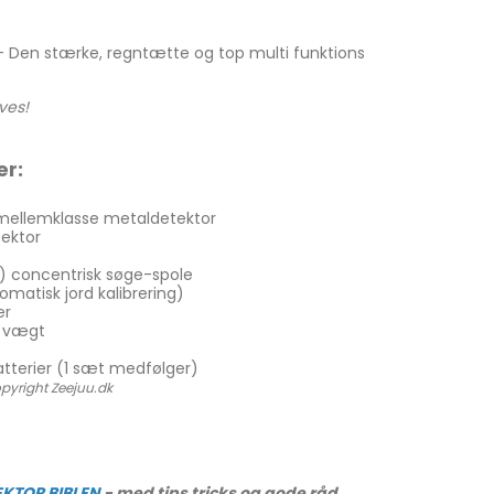
- Den stærke, regntætte og top multi funktions
ves!
er:
ellemklasse metaldetektor
tektor
m) concentrisk søge-spole
matisk jord kalibrering)
er
t vægt
atterier (1 sæt medfølger)
pyright Zeejuu.dk
EKTOR BIBLEN
- med tips tricks og gode råd