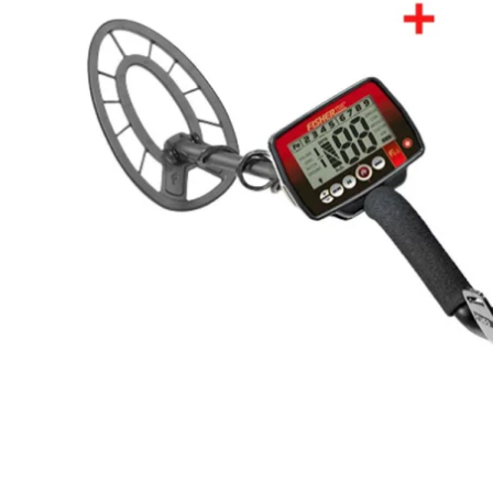
Rutus
Lomme &
strand- og
Cube 360 graders
Indslagslupper
Kapaan Detektor udstyr
undervandssøgning
Monokular n
Rengørin
fiskemagneter
Restaure
Blok & Standlupper
Mars
Metaldetektor til Multi
Binokular na
Magnetfiskeri Pakkesæt
søgning
Litteratu
Funktionslupper
Swagier
NYHED - Magnetar X-
Metaldetektor til Mønt &
Diverse t
Line fiskemagneter
Blackdog
Smykke søgning
Metaldetektor til Levn &
Oldtidsfund
Bordmikroskoper
Teleskoper 
Metaldetektor til Guld
Digital mikroskoper
Bordtelesko
Søgning
Lommemikroskoper
Familie pakker
Pakke tilbud
Brugt & demo
metaldetektor
Outlet & Special tilbud