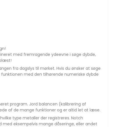
gn!
bineret med fremragende ydeevne i søge dybde,
blæst!
gangen fra dagslys til mørket. Hvis du ønsker at søge
int funktionen med den tilhørende numeriske dybde
eret program. Jord balancen (kalibrering af
lede af de mange funktioner og er altid let at læse.
vilke type metaller der registreres. Notch
 sted med eksempelvis mange dåseringe, eller andet