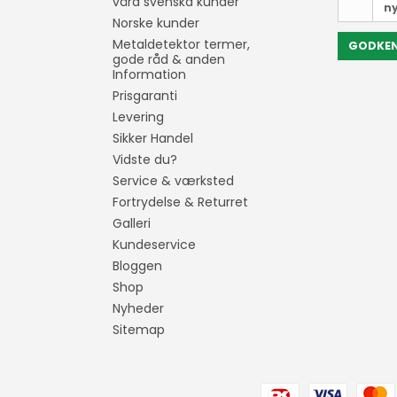
våra svenska kunder
n
Norske kunder
Metaldetektor termer,
GODKE
gode råd & anden
Information
Prisgaranti
Levering
Sikker Handel
Vidste du?
Service & værksted
Fortrydelse & Returret
Galleri
Kundeservice
Bloggen
Shop
Nyheder
Sitemap