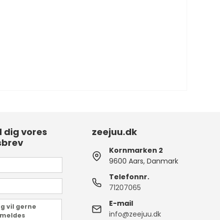
d dig vores
zeejuu.dk
sbrev
Kornmarken 2
9600 Aars, Danmark
Telefonnr.
71207065
E-mail
g vil gerne
info@zeejuu.dk
lmeldes