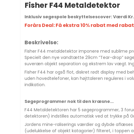
Fisher F44 Metaldetektor
Inklusiv søgespole beskyttelsescover: Værdi Kr.
Forårs Deal: Få ekstra 10% rabat med raba
Beskrivelse:
Fisher F44
metaldetektor
imponere med sublime præst
Specielt den nye vandtætte 29cm ”Tear-drop” søge
suveræn objekt separation og ekstrem lav vægt. Inge
Fisher F44 har også flot, diskret rødt display med bel
uden hovedtelefoner, kan højttaleren reguleres i v
indikation.
Søgeprogrammer nok til den kræsne...
F44 Metaldetektoren har 5 søgeprogrammer, 3 forudi
detektoren) indstilles automatisk ved at trykke på G
Jordens mine-raliserings værdier og dybde aflæses n
(udelukkelse af objekt katagorier) filteret, i toppe