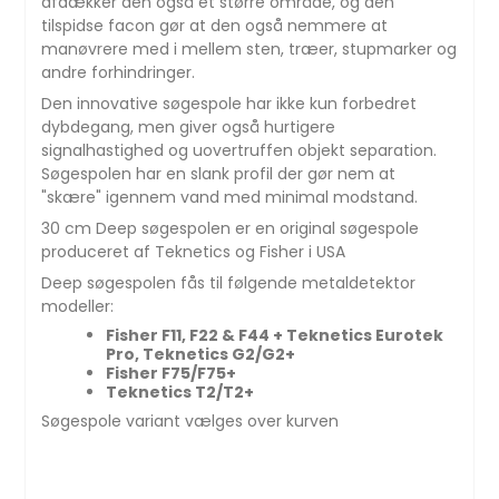
afdækker den også et større område, og den
tilspidse facon gør at den også nemmere at
manøvrere med i mellem sten, træer, stupmarker og
andre forhindringer.
Den innovative søgespole har ikke kun forbedret
dybdegang, men giver også hurtigere
signalhastighed og uovertruffen objekt separation.
Søgespolen har en slank profil der gør nem at
"skære" igennem vand med minimal modstand.
30 cm Deep søgespolen er en original søgespole
produceret af Teknetics og Fisher i USA
Deep søgespolen fås til følgende metaldetektor
modeller:
Fisher F11, F22 & F44 + Teknetics Eurotek
Pro, Teknetics G2/G2+
Fisher F75/F75+
Teknetics T2/T2+
Søgespole variant vælges over kurven