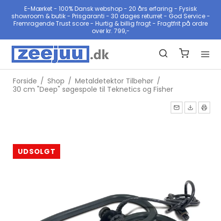
E-Mærket - 100% Dansk webshop - 20 års erfaring - Fysisk
showroom & butik - Prisgaranti - 30 dages returret - God Service -
Fremragende Trust score - Hurtig & billig fragt - Fragtfrit på ordre
over kr. 799,-
Forside
/
Shop
/
Metaldetektor Tilbehør
/
30 cm "Deep" søgespole til Teknetics og Fisher
UDSOLGT