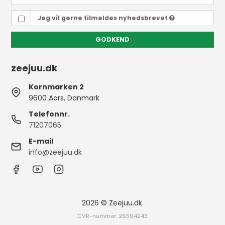
Jeg vil gerne tilmeldes nyhedsbrevet
GODKEND
zeejuu.dk
Kornmarken 2
9600 Aars, Danmark
Telefonnr.
71207065
E-mail
info@zeejuu.dk
2026 © Zeejuu.dk.
CVR-nummer: 26594243