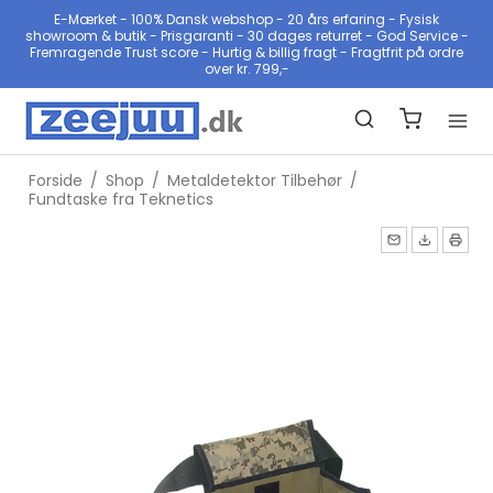
E-Mærket - 100% Dansk webshop - 20 års erfaring - Fysisk
showroom & butik - Prisgaranti - 30 dages returret - God Service -
Fremragende Trust score - Hurtig & billig fragt - Fragtfrit på ordre
over kr. 799,-
Forside
/
Shop
/
Metaldetektor Tilbehør
/
Fundtaske fra Teknetics