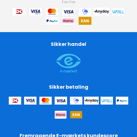
Fax: Fax
Sikker handel
Sikker betaling
Fremragende E-mærkets kundescore