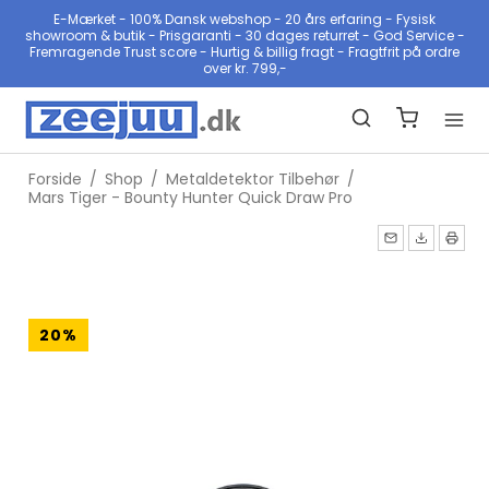
E-Mærket - 100% Dansk webshop - 20 års erfaring - Fysisk
showroom & butik - Prisgaranti - 30 dages returret - God Service -
Fremragende Trust score - Hurtig & billig fragt - Fragtfrit på ordre
over kr. 799,-
Forside
/
Shop
/
Metaldetektor Tilbehør
/
Mars Tiger - Bounty Hunter Quick Draw Pro
20%