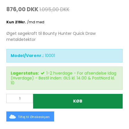
876,00 DKK
1.095,00 DKK
Øget søgekraft til Bounty Hunter Quick Draw
metaldetektor
Model/Varenr.:
10001
Lagerstatus:
1-2 hverdage - For afsendelse Idag
(Hverdage) - Bestil inden: GLS kl. 14.00 & PostNord kl.
10
KØB
Tilføj til Ønskeskyen