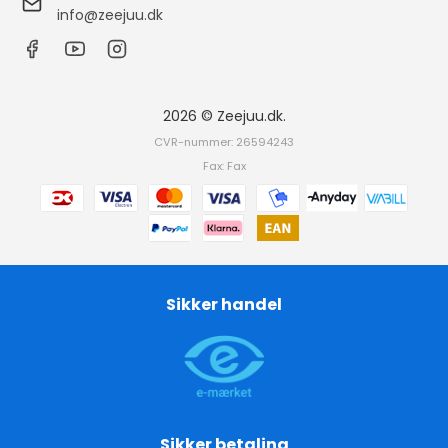
info@zeejuu.dk
2026 © Zeejuu.dk.
CVR-nummer: 26594243
Fax: Fax
Sikker handel
Sikker betaling