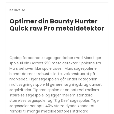
Beskrivelse
Optimer din Bounty Hunter
Quick raw Pro metaldetektor
Opdag forbedrede søgeegenskaber med Mars tiger
spole til din Garrett 250 metaldetektor.
Spolerne fra
Mars
behøver ikke
spole
cover. Mars søgespoler er
blandt de
mest
robuste, let
te,
velkonstrueret på
markedet.
Tiger søgespolen
går under kategorien
multi
søgnings spole
til generel søgningsbrug
uanset
søgekriterier.
Tigeren
spolen er en optimal
mellem
størrelse søgespole,
og ligger mellem
standard
størrelses søgespoler og "Big Size" søgespoler.
Tiger
søgespoler har optil
40%
større dybde
kapacitet i
forhold til mange metaldetektores standard