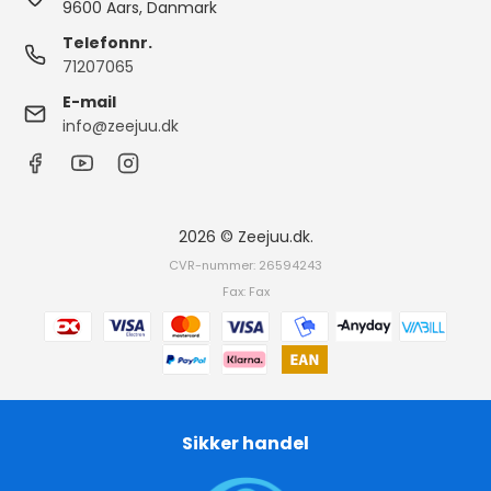
9600 Aars, Danmark
Telefonnr.
71207065
E-mail
info@zeejuu.dk
2026 © Zeejuu.dk.
CVR-nummer: 26594243
Fax: Fax
Sikker handel