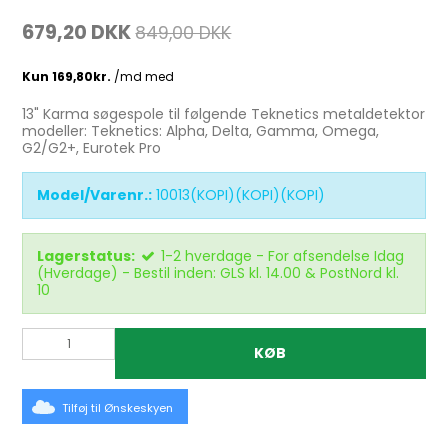
679,20 DKK
849,00 DKK
13" Karma søgespole til følgende Teknetics metaldetektor
modeller: Teknetics: Alpha, Delta, Gamma, Omega,
G2/G2+, Eurotek Pro
Model/Varenr.:
10013(KOPI)(KOPI)(KOPI)
Lagerstatus:
1-2 hverdage - For afsendelse Idag
(Hverdage) - Bestil inden: GLS kl. 14.00 & PostNord kl.
10
KØB
Tilføj til Ønskeskyen