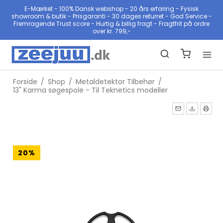
E-Mærket - 100% Dansk webshop - 20 års erfaring - Fysisk
showroom & butik - Prisgaranti - 30 dages returret - God Service -
Fremragende Trust score - Hurtig & billig fragt - Fragtfrit på ordre
over kr. 799,-
Forside
/
Shop
/
Metaldetektor Tilbehør
/
13" Karma søgespole - Til Teknetics modeller
20%