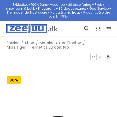
E-Mærket - 100% Dansk webshop - 20 års erfaring - Fysisk
showroom & butik - Prisgaranti - 30 dages returret - God Service -
Fremragende Trust score - Hurtig & billig fragt - Fragtfrit på ordre
over kr. 799,-
Forside
/
Shop
/
Metaldetektor Tilbehør
/
Mars Tiger - Teknetics Eurotek Pro
30%