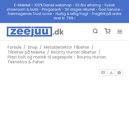
E-Mærket - 100% Dansk webshop - 20 års erfaring - Fysisk
showroom & butik - Prisgaranti - 30 dages returret - God Service -
Fremragende Trust score - Hurtig & billig fragt - Fragtfrit på ordre
over kr. 799,-
Forside
/
Shop
/
Metaldetektor Tilbehør
/
Tilbehør på Mærke
/
Bounty Hunter tilbehør
/
Plast bolt og møtrik til søgespole - Bounty Hunter,
Teknetics & Fisher