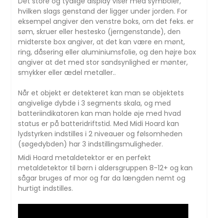
Det store og tydlige display viser med symboler,
hvilken slags genstand der ligger under jorden. For
eksempel angiver den venstre boks, om det feks. er
søm, skruer eller hestesko (jerngenstande), den
midterste box angiver, at det kan være en mønt,
ring, dåsering eller aluminiumsfolie, og den højre box
angiver at det med stor sandsynlighed er mønter,
smykker eller ædel metaller..
Når et objekt er detekteret kan man se objektets
angivelige dybde i 3 segments skala, og med
batteriindikatoren kan man holde øje med hvad
status er på batteridriftstid. Med Midi Hoard kan
lydstyrken indstilles i 2 niveauer og følsomheden
(søgedybden) har 3 indstillingsmuligheder.
Midi Hoard metaldetektor er en perfekt
metaldetektor til børn i aldersgruppen 8-12+ og kan
sågar bruges af mor og far da længden nemt og
hurtigt indstilles.