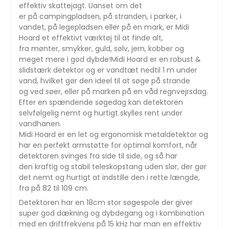
effektiv skattejagt. Uanset om det
er på campingpladsen, på stranden, i parker, i
vandet, på legepladsen eller på en mark, er Midi
Hoard et effektivt værktøj til at finde alt,
fra mønter, smykker, guld, sølv, jern, kobber og
meget mere i god dybde!Midi Hoard er en robust &
slidstærk detektor og er vandtæt nedtil 1 m under
vand, hvilket gør den ideel til at søge på strande
og ved søer, eller på marken på en våd regnvejrsdag.
Efter en spændende søgedag kan detektoren
selvfølgelig nemt og hurtigt skylles rent under
vandhanen.
Midi Hoard er en let og ergonomisk metaldetektor og
har en perfekt armstøtte for optimal komfort, når
detektoren svinges fra side til side, og så har
den kraftig og stabil teleskopstang uden slør, der gør
det nemt og hurtigt at indstille den i rette længde,
fra på 82 til 109 cm.
Detektoren har en 18cm stor søgespole der giver
super god dækning og dybdegang og i kombination
med en driftfrekvens på 15 kHz har man en effektiv