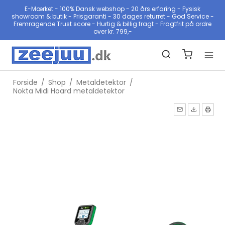
E-Mærket - 100% Dansk webshop - 20 års erfaring - Fysisk
showroom & butik - Prisgaranti - 30 dages returret - God Service -
Fremragende Trust score - Hurtig & billig fragt - Fragtfrit på ordre
over kr. 799,-
Forside
/
Shop
/
Metaldetektor
/
Nokta Midi Hoard metaldetektor