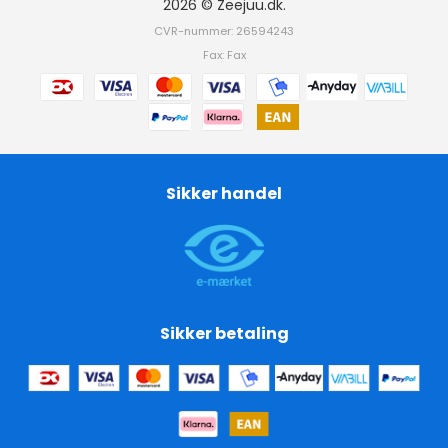
2026 © Zeejuu.dk.
CVR-nummer: 26594243
Fax: Fax
Sikker handel
Sikker betaling