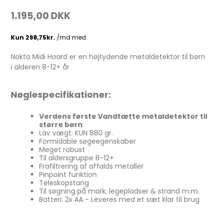
1.195,00 DKK
Nokta Midi Hoard er en højtydende metaldetektor til børn
i alderen 8-12+ år
Nøglespecifikationer:
Verdens første Vandtætte metaldetektor til
større børn
Lav vægt: KUN 880 gr.
Formidable søgeegenskaber
Meget robust
Til aldersgruppe 8-12+
Frafiltrering af affalds metaller
Pinpoint funktion
Teleskopstang
Til søgning på mark, legepladser & strand m.m.
Batteri: 2x AA - Leveres med et sæt klar til brug