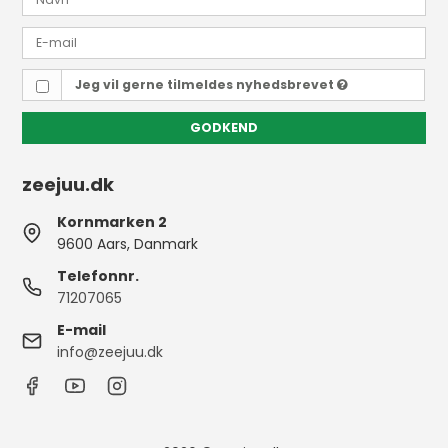
Jeg vil gerne tilmeldes nyhedsbrevet
GODKEND
zeejuu.dk
Kornmarken 2
9600 Aars, Danmark
Telefonnr.
71207065
E-mail
info@zeejuu.dk