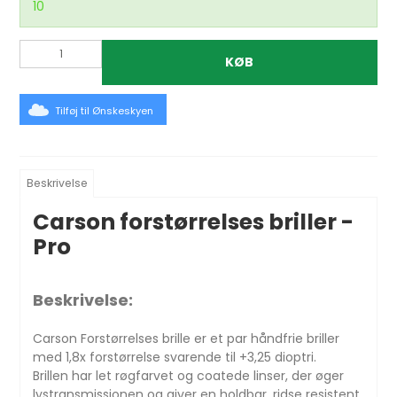
10
KØB
Tilføj til Ønskeskyen
Beskrivelse
Carson forstørrelses briller -
Pro
Beskrivelse:
Carson Forstørrelses brille er et par håndfrie briller
med 1,8x forstørrelse svarende til +3,25 dioptri.
Brillen har let røgfarvet og coatede linser, der øger
lystransmissionen og giver en holdbar, ridse resistent