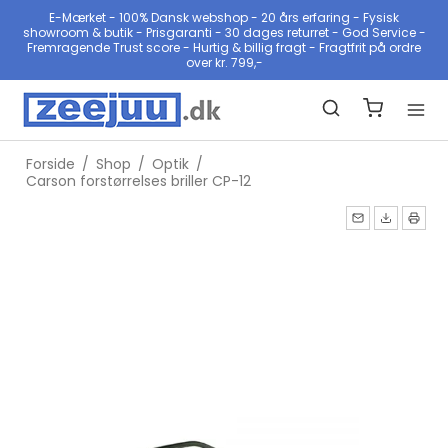
E-Mærket - 100% Dansk webshop - 20 års erfaring - Fysisk
showroom & butik - Prisgaranti - 30 dages returret - God Service -
Fremragende Trust score - Hurtig & billig fragt - Fragtfrit på ordre
over kr. 799,-
Forside
/
Shop
/
Optik
/
Carson forstørrelses briller CP-12