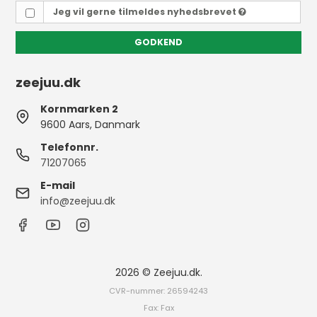
Jeg vil gerne tilmeldes nyhedsbrevet
GODKEND
zeejuu.dk
Kornmarken 2
9600 Aars, Danmark
Telefonnr.
71207065
E-mail
info@zeejuu.dk
2026 © Zeejuu.dk.
CVR-nummer: 26594243
Fax: Fax