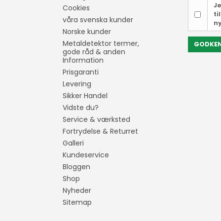
Je
Cookies
ti
våra svenska kunder
n
Norske kunder
Metaldetektor termer,
GODKE
gode råd & anden
Information
Prisgaranti
Levering
Sikker Handel
Vidste du?
Service & værksted
Fortrydelse & Returret
Galleri
Kundeservice
Bloggen
Shop
Nyheder
Sitemap