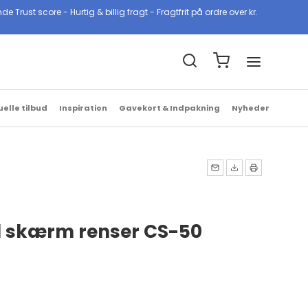
ust score - Hurtig & billig fragt - Fragtfrit på ordre over kr.
Billig & hurtig fragt
1-2 hverdage med GLS & PostNord
uelle tilbud
Inspiration
Gavekort & Indpakning
Nyheder
l skærm renser CS-50