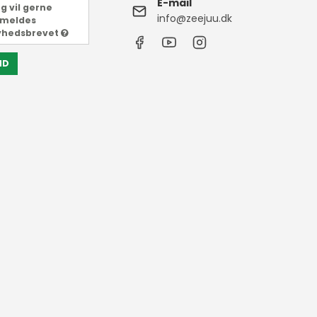
E-mail
g vil gerne
info@zeejuu.dk
lmeldes
yhedsbrevet
ND