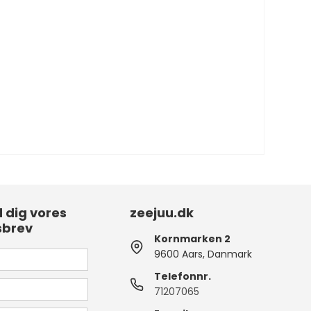
d dig vores
zeejuu.dk
sbrev
Kornmarken 2
9600 Aars, Danmark
Telefonnr.
71207065