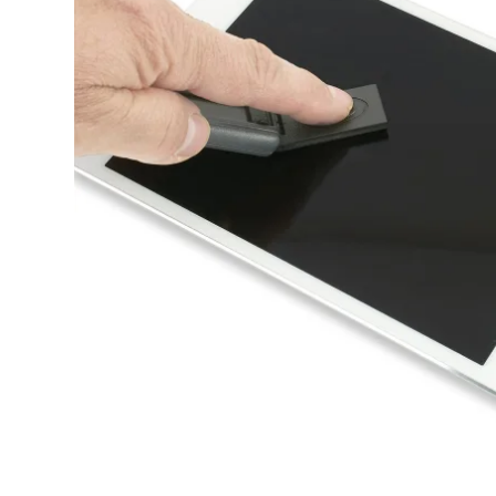
Rutus
Lomme &
strand- og
Cube 360 graders
Indslagslupper
Kapaan Detektor udstyr
undervandssøgning
Monokular n
Rengørin
fiskemagneter
Restaure
Blok & Standlupper
Mars
Metaldetektor til Multi
Binokular na
Magnetfiskeri Pakkesæt
søgning
Litteratu
Funktionslupper
Swagier
NYHED - Magnetar X-
Metaldetektor til Mønt &
Diverse t
Line fiskemagneter
Blackdog
Smykke søgning
Metaldetektor til Levn &
Oldtidsfund
Bordmikroskoper
Teleskoper 
Metaldetektor til Guld
Digital mikroskoper
Bordtelesko
Søgning
Lommemikroskoper
Familie pakker
Pakke tilbud
Brugt & demo
metaldetektor
Outlet & Special tilbud