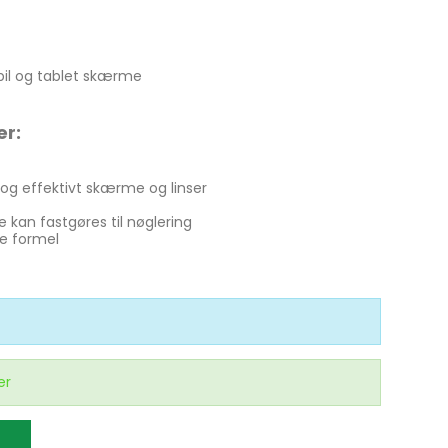
obil og tablet skærme
er:
g effektivt skærme og linser
kan fastgøres til nøglering
se formel
er