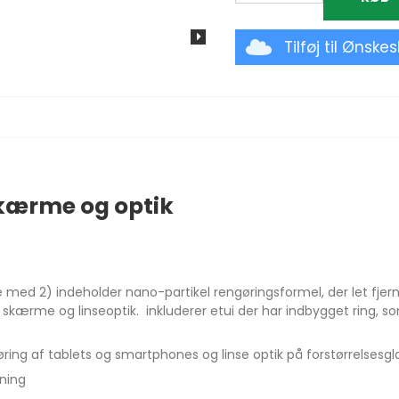
Tilføj til Ønske
skærme og optik
 2) indeholder nano-partikel rengøringsformel, der let fjerner
 skærme og linseoptik. inkluderer etui der har indbygget ring,
ring af tablets og smartphones og linse optik på forstørrelsesgla
kning