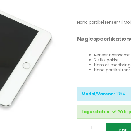
atkikkert
g &
ring
tkikkerter
r & bøger
Nano partikel renser til M
ilbehør
Nøglespecifikation
på gulvstativ
Renser nænsomt o
Bord & Flexstativ
2 stks pakke
per
Nem at medbringe 
Monopod stativ
Nano partikel ren
Tripod gulvstativ
Rengøring til optik
Model/Varenr.:
1354
Lagerstatus:
På lag
KØB