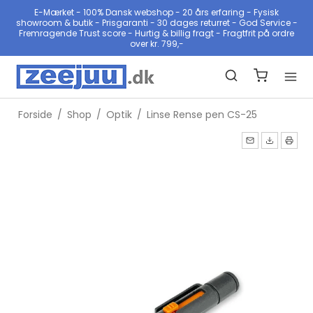
E-Mærket - 100% Dansk webshop - 20 års erfaring - Fysisk
showroom & butik - Prisgaranti - 30 dages returret - God Service -
Fremragende Trust score - Hurtig & billig fragt - Fragtfrit på ordre
over kr. 799,-
Forside
/
Shop
/
Optik
/
Linse Rense pen CS-25