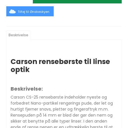
Tilføj til Ønskeskyen
Beskrivelse
Carson rensebørste til linse
optik
Beskrivelse:
Carson CS-25 rensebørste indeholder nyeste og
forbedret Nano-partikel rengørings pude, der let og
hurtigt fjerner snavs, pletter og fingeraftryk m.m.
Rensepuden på 14 mm er blød der gør den nem og
sikker at benytte på alle typer linser. I den anden
ende af rense penen er en udtrækkelig børste til at