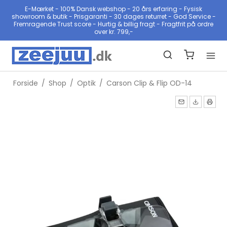
E-Mærket - 100% Dansk webshop - 20 års erfaring - Fysisk
showroom & butik - Prisgaranti - 30 dages returret - God Service -
Fremragende Trust score - Hurtig & billig fragt - Fragtfrit på ordre
over kr. 799,-
Forside
/
Shop
/
Optik
/
Carson Clip & Flip OD-14