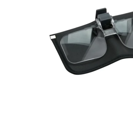
Rutus
Lomme &
strand- og
Cube 360 graders
Indslagslupper
Kapaan Detektor udstyr
undervandssøgning
Monokular n
Rengørin
fiskemagneter
Restaure
Blok & Standlupper
Mars
Metaldetektor til Multi
Binokular na
Magnetfiskeri Pakkesæt
søgning
Litteratu
Funktionslupper
Swagier
NYHED - Magnetar X-
Metaldetektor til Mønt &
Diverse t
Line fiskemagneter
Blackdog
Smykke søgning
Metaldetektor til Levn &
Oldtidsfund
Bordmikroskoper
Teleskoper 
Metaldetektor til Guld
Digital mikroskoper
Bordtelesko
Søgning
Lommemikroskoper
Familie pakker
Pakke tilbud
Brugt & demo
metaldetektor
Outlet & Special tilbud