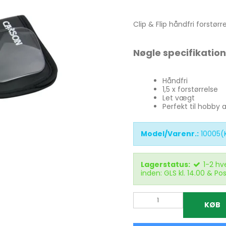
atkikkert
g &
ring
Clip & Flip håndfri forstør
tkikkerter
r & bøger
Nøgle specifikation
ilbehør
Håndfri
på gulvstativ
1,5 x forstørrelse
Bord & Flexstativ
Let vægt
per
Perfekt til hobby 
Monopod stativ
Tripod gulvstativ
Model/Varenr.:
10005(
Rengøring til optik
Lagerstatus:
1-2 hv
inden: GLS kl. 14.00 & Pos
KØB