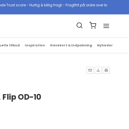
ust score - Hurtig & billig fragt - Fragtfrit på ordre over kr.
Billig & hurtig fragt
1-2 hverdage med GLS & PostNord
uelle tilbud
Inspiration
Gavekort & Indpakning
Nyheder
 Flip OD-10