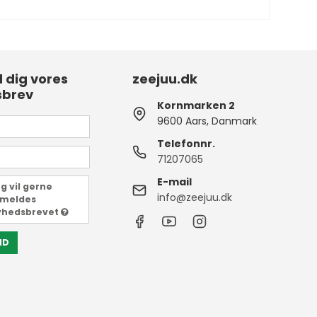
d dig vores
zeejuu.dk
sbrev
Kornmarken 2
9600 Aars, Danmark
Telefonnr.
71207065
E-mail
g vil gerne
info@zeejuu.dk
lmeldes
yhedsbrevet
ND