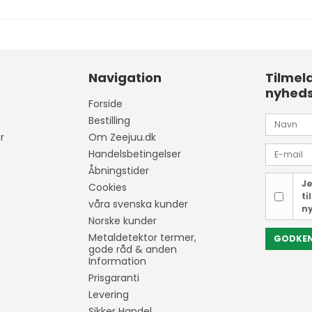
Navigation
Tilmel
nyhed
Forside
Bestilling
r
Om Zeejuu.dk
Handelsbetingelser
Åbningstider
Je
Cookies
ti
våra svenska kunder
n
Norske kunder
Metaldetektor termer,
GODKE
gode råd & anden
Information
Prisgaranti
Levering
Sikker Handel