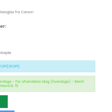
relsesglas fra Carson
er:
arbejde
KOPI)(KOPI)
erdage - For afsendelse Idag (Hverdage) - Bestil
tNord kl. 10