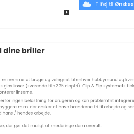
Tilføj til Ønske
l dine briller
r, der er nemme at bruge og velegnet til enhver hobbymand og kvi
ses glas linser (svarende til +2.25 dioptri). Clip & Flip systemets 
monterer linserne.
erfor ingen belastning for brugeren og kan problemfrit integreres
byggere m.m. der ønsker at have hænderne fri til arbejde og samt
d hans / hendes arbejde.
se, der gør det muligt at medbringe dem overalt.