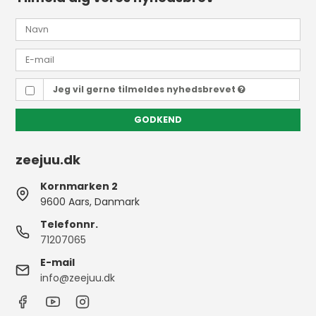
Jeg vil gerne tilmeldes nyhedsbrevet
GODKEND
zeejuu.dk
Kornmarken 2
9600 Aars, Danmark
Telefonnr.
71207065
E-mail
info@zeejuu.dk