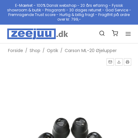
E-Mærket - 100% Dansk webshop - 20 års erfaring - Fysisk
showroom & butik - Prisgaranti - 30 dages returret - God Service -
Fremragende Trust score - Hurtig & billig fragt - Fragtfrit på ordre
over kr. 799,-
Forside
/
Shop
/
Optik
/
Carson ML-20 Øjelupper