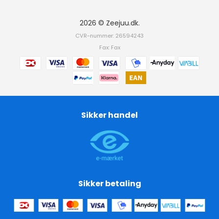
2026 © Zeejuu.dk.
CVR-nummer: 26594243
Fax: Fax
Sikker handel
Sikker betaling